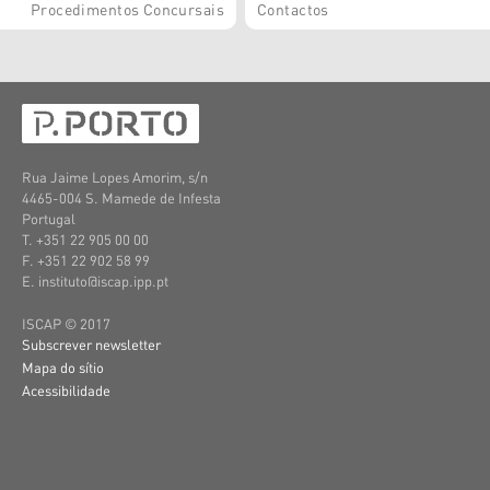
Procedimentos Concursais
Contactos
Rua Jaime Lopes Amorim, s/n
4465-004 S. Mamede de Infesta
Portugal
T. +351 22 905 00 00
F. +351 22 902 58 99
E. instituto@iscap.ipp.pt
ISCAP © 2017
Subscrever newsletter
Mapa do sítio
Acessibilidade