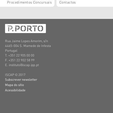
Procedimentos Concursais
Contactos
Rua Jaime Lopes Amorim, s/n
4465-004 S. Mamede de Infesta
Portugal
T. +351 22 905 00 00
F. +351 22 902 58 99
E. instituto@iscap.ipp.pt
ISCAP © 2017
Subscrever newsletter
Mapa do sítio
Acessibilidade