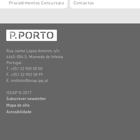
Procedimentos Concursais
Contactos
Rua Jaime Lopes Amorim, s/n
4465-004 S. Mamede de Infesta
Portugal
T. +351 22 905 00 00
F. +351 22 902 58 99
E. instituto@iscap.ipp.pt
ISCAP © 2017
Subscrever newsletter
Mapa do sítio
Acessibilidade