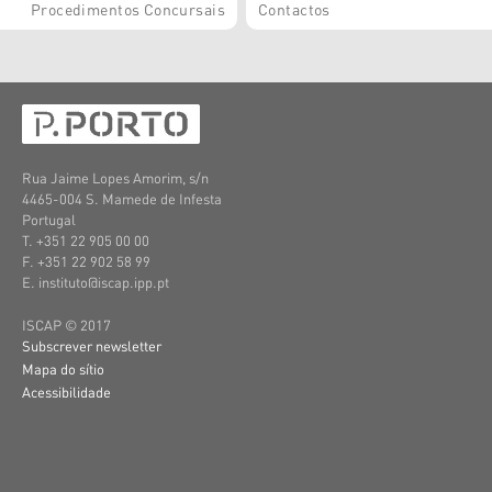
Procedimentos Concursais
Contactos
Rua Jaime Lopes Amorim, s/n
4465-004 S. Mamede de Infesta
Portugal
T. +351 22 905 00 00
F. +351 22 902 58 99
E. instituto@iscap.ipp.pt
ISCAP © 2017
Subscrever newsletter
Mapa do sítio
Acessibilidade