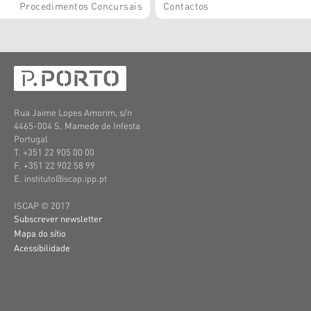
Procedimentos Concursais
Contactos
Rua Jaime Lopes Amorim, s/n
4465-004 S. Mamede de Infesta
Portugal
T. +351 22 905 00 00
F. +351 22 902 58 99
E. instituto@iscap.ipp.pt
ISCAP © 2017
Subscrever newsletter
Mapa do sítio
Acessibilidade