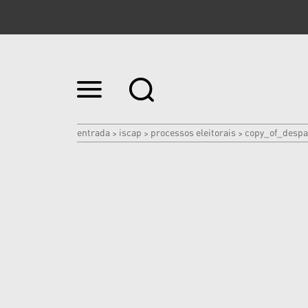
Ir
para
o
conteúdo.
|
entrada
iscap
processos eleitorais
copy_of_despa
>
>
>
Ir
para
a
navegação