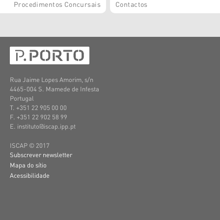
Procedimentos Concursais
Contactos
Rua Jaime Lopes Amorim, s/n
4465-004 S. Mamede de Infesta
Portugal
T. +351 22 905 00 00
F. +351 22 902 58 99
E. instituto@iscap.ipp.pt
ISCAP © 2017
Subscrever newsletter
Mapa do sítio
Acessibilidade