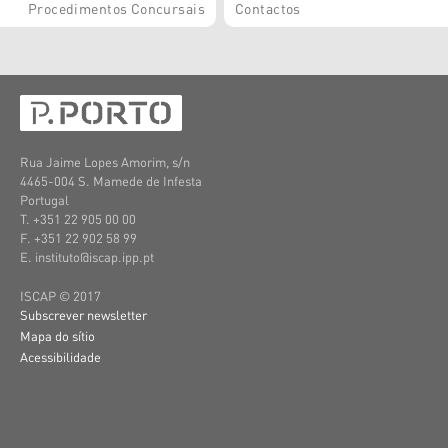
Procedimentos Concursais
Contactos
Rua Jaime Lopes Amorim, s/n
4465-004 S. Mamede de Infesta
Portugal
T. +351 22 905 00 00
F. +351 22 902 58 99
E. instituto@iscap.ipp.pt
ISCAP © 2017
Subscrever newsletter
Mapa do sítio
Acessibilidade