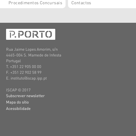
Procedimentos Concursais
Contactos
Rua Jaime Lopes Amorim, s/n
4465-004 S. Mamede de Infesta
Portugal
T. +351 22 905 00 00
F. +351 22 902 58 99
E. instituto@iscap.ipp.pt
ISCAP © 2017
Subscrever newsletter
Mapa do sítio
Acessibilidade