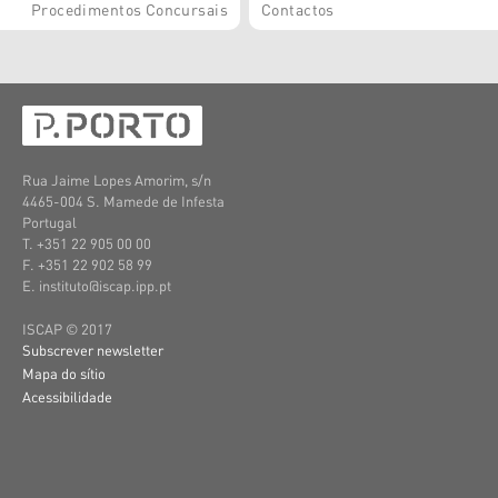
Procedimentos Concursais
Contactos
Rua Jaime Lopes Amorim, s/n
4465-004 S. Mamede de Infesta
Portugal
T. +351 22 905 00 00
F. +351 22 902 58 99
E. instituto@iscap.ipp.pt
ISCAP © 2017
Subscrever newsletter
Mapa do sítio
Acessibilidade