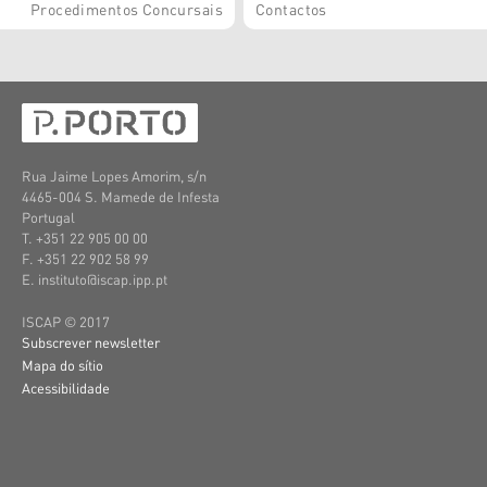
Procedimentos Concursais
Contactos
Rua Jaime Lopes Amorim, s/n
4465-004 S. Mamede de Infesta
Portugal
T. +351 22 905 00 00
F. +351 22 902 58 99
E. instituto@iscap.ipp.pt
ISCAP © 2017
Subscrever newsletter
Mapa do sítio
Acessibilidade