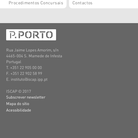
Procedimentos Concursais
Contactos
Rua Jaime Lopes Amorim, s/n
4465-004 S. Mamede de Infesta
Portugal
T. +351 22 905 00 00
F. +351 22 902 58 99
E. instituto@iscap.ipp.pt
ISCAP © 2017
Subscrever newsletter
Mapa do sítio
Acessibilidade