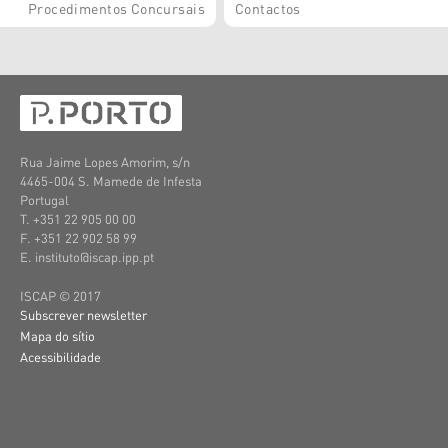
Procedimentos Concursais
Contactos
Rua Jaime Lopes Amorim, s/n
4465-004 S. Mamede de Infesta
Portugal
T. +351 22 905 00 00
F. +351 22 902 58 99
E. instituto@iscap.ipp.pt
ISCAP © 2017
Subscrever newsletter
Mapa do sítio
Acessibilidade