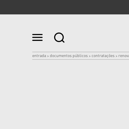
Ir
para
o
conteúdo.
|
entrada
documentos públicos
contratações
renov
>
>
>
Ir
para
a
navegação