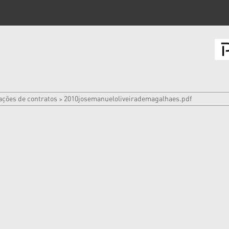
ações de contratos
2010josemanueloliveirademagalhaes.pdf
>