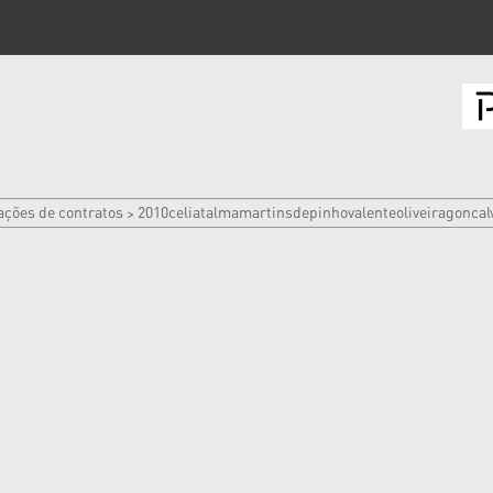
ações de contratos
2010celiatalmamartinsdepinhovalenteoliveiragoncal
>