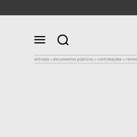
Ir
para
o
conteúdo.
|
entrada
documentos públicos
contratações
renov
>
>
>
Ir
para
a
navegação