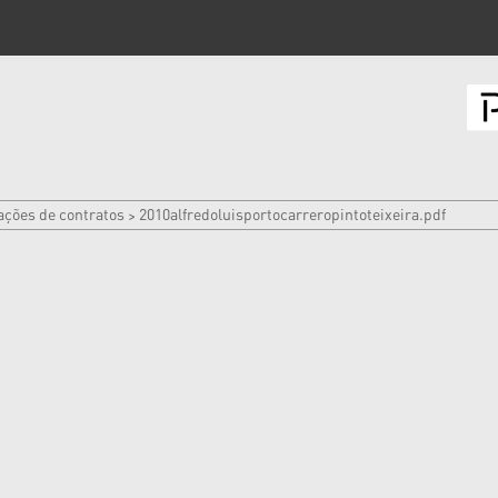
ações de contratos
2010alfredoluisportocarreropintoteixeira.pdf
>