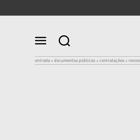
Ir
para
o
conteúdo.
|
entrada
documentos públicos
contratações
renov
>
>
>
Ir
para
a
navegação