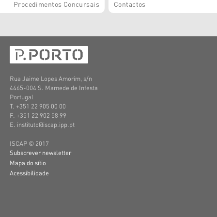
Procedimentos Concursais
Contactos
Rua Jaime Lopes Amorim, s/n
4465-004 S. Mamede de Infesta
Portugal
T. +351 22 905 00 00
F. +351 22 902 58 99
E. instituto@iscap.ipp.pt
ISCAP © 2017
Subscrever newsletter
Mapa do sítio
Acessibilidade