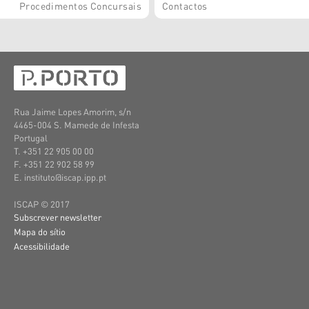
Procedimentos Concursais
Contactos
Rua Jaime Lopes Amorim, s/n
4465-004 S. Mamede de Infesta
Portugal
T. +351 22 905 00 00
F. +351 22 902 58 99
E. instituto@iscap.ipp.pt
ISCAP © 2017
Subscrever newsletter
Mapa do sítio
Acessibilidade