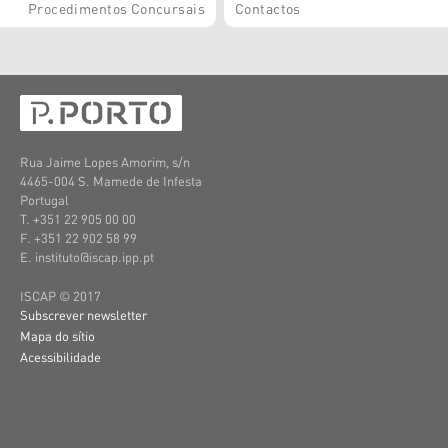
Procedimentos Concursais
Contactos
Rua Jaime Lopes Amorim, s/n
4465-004 S. Mamede de Infesta
Portugal
T. +351 22 905 00 00
F. +351 22 902 58 99
E. instituto@iscap.ipp.pt
ISCAP © 2017
Subscrever newsletter
Mapa do sítio
Acessibilidade