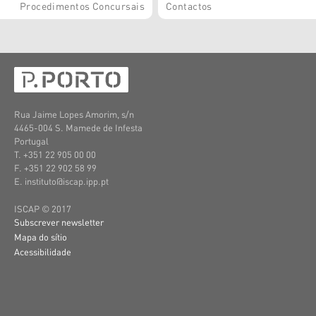
Procedimentos Concursais
Contactos
Rua Jaime Lopes Amorim, s/n
4465-004 S. Mamede de Infesta
Portugal
T. +351 22 905 00 00
F. +351 22 902 58 99
E. instituto@iscap.ipp.pt
ISCAP © 2017
Subscrever newsletter
Mapa do sítio
Acessibilidade