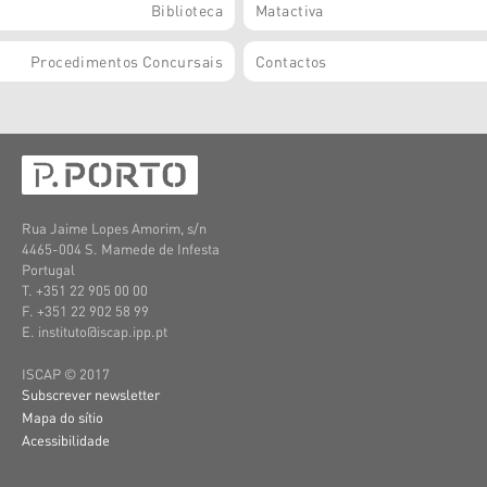
Biblioteca
Matactiva
Procedimentos Concursais
Contactos
Rua Jaime Lopes Amorim, s/n
4465-004 S. Mamede de Infesta
Portugal
T. +351 22 905 00 00
F. +351 22 902 58 99
E. instituto@iscap.ipp.pt
ISCAP © 2017
Subscrever newsletter
Mapa do sítio
Acessibilidade