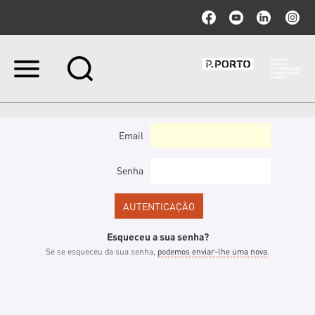
Ir
para
o
conteúdo.
|
Ir
Email
para
a
navegação
Senha
Esqueceu a sua senha?
Se se esqueceu da sua senha,
podemos enviar-lhe uma nova
.